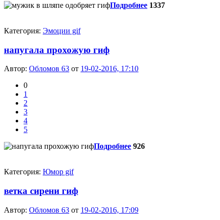
Подробнее
1337
Категория:
Эмоции gif
напугала прохожую гиф
Автор:
Обломов 63
от
19-02-2016, 17:10
0
1
2
3
4
5
Подробнее
926
Категория:
Юмор gif
ветка сирени гиф
Автор:
Обломов 63
от
19-02-2016, 17:09