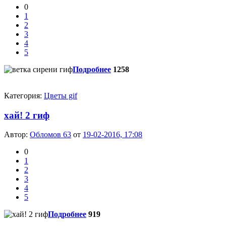
0
1
2
3
4
5
Подробнее
1258
Категория:
Цветы gif
хай! 2 гиф
Автор:
Обломов 63
от
19-02-2016, 17:08
0
1
2
3
4
5
Подробнее
919