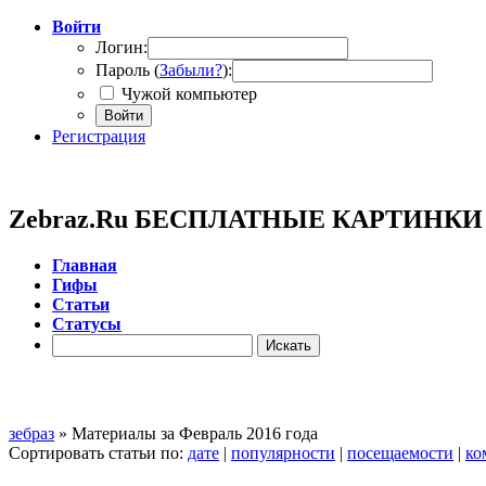
Войти
Логин:
Пароль (
Забыли?
):
Чужой компьютер
Войти
Регистрация
Zebraz.Ru БЕСПЛАТНЫЕ КАРТИНК
Главная
Гифы
Cтатьи
Cтатусы
зебраз
» Материалы за Февраль 2016 года
Сортировать статьи по:
дате
|
популярности
|
посещаемости
|
ко