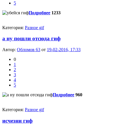
5
Подробнее
1233
Категория:
Разное gif
а ну пошли отсюда гиф
Автор:
Обломов 63
от
19-02-2016, 17:33
0
1
2
3
4
5
Подробнее
960
Категория:
Разное gif
исчезни гиф