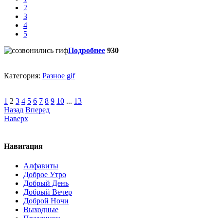
2
3
4
5
Подробнее
930
Категория:
Разное gif
1
2
3
4
5
6
7
8
9
10
...
13
Назад
Вперед
Наверх
Навигация
Алфавиты
Доброе Утро
Добрый День
Добрый Вечер
Доброй Ночи
Выходные