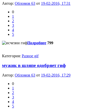
Автор:
Обломов 63
от
19-02-2016, 17:31
0
1
2
3
4
5
Подробнее
799
Категория:
Разное gif
мужик в шляпе одобряет гиф
Автор:
Обломов 63
от
19-02-2016, 17:29
0
1
2
3
4
5